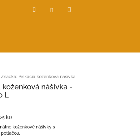
Nákupný
Hľadať
Prihlásenie
košík
Značka:
Pískacia koženková nášivka
a koženková nášivka -
o L
(>5 ks)
inálne koženkové nášivky s
 potlačou.