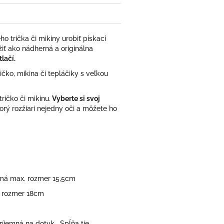
 trička či mikiny urobiť pískací
iť ako nádherná a originálna
lačí.
čko, mikina či tepláčiky s veľkou
ričko či mikinu.
Vyberte si svoj
torý rozžiari nejedny oči a môžete ho
a má max. rozmer 15,5cm
. rozmer 18cm
ríjemná na dotyk. Spĺňa tie