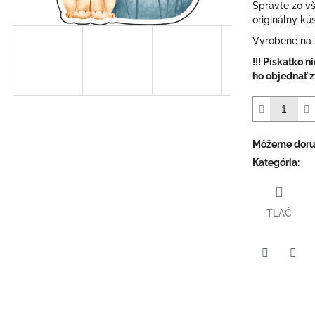
Spravte zo vš
originálny kú
Vyrobené na S
!!! Pískatko n
ho objednať zv
Môžeme doruč
Kategória
:
TLAČ
Facebook
Twit