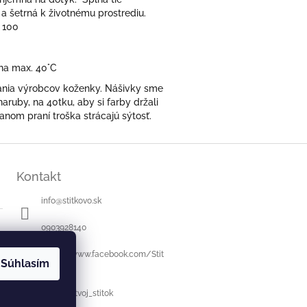
 a šetrná k životnému prostrediu.
 100
 na max. 40°C
čania výrobcov koženky. Nášivky sme
aruby, na 40tku, aby si farby držali
anom praní troška strácajú sýtosť.
Kontakt
info
@
stitkovo.sk
0903928140
https://www.facebook.com/Stit
Súhlasím
kovo.sk
stitkovo_tvoj_stitok