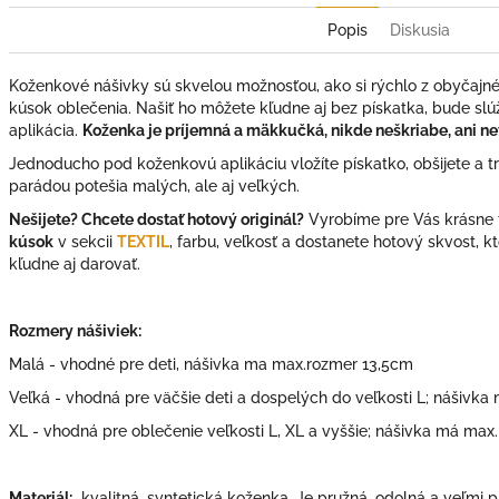
Popis
Diskusia
Koženkové nášivky sú skvelou možnosťou, ako si rýchlo z obyčajného
kúsok oblečenia. Našiť ho môžete kľudne aj bez pískatka, bude slúž
aplikácia.
Koženka je príjemná a mäkkučká, nikde neškriabe, ani net
Jednoducho pod koženkovú aplikáciu vložíte pískatko, obšijete a tri
parádou potešia malých, ale aj veľkých.
Nešijete? Chcete dostať hotový originál?
Vyrobíme pre Vás krásne t
kúsok
v sekcii
TEXTIL
, farbu, veľkosť a dostanete hotový skvost, k
kľudne aj darovať.
Rozmery nášiviek:
Malá - vhodné pre deti, nášivka ma max.rozmer 13,5cm
Veľká - vhodná pre väčšie deti a dospelých do veľkosti L; nášivk
XL - vhodná pre oblečenie veľkosti L, XL a vyššie; nášivka má max
Materiál:
kvalitná, syntetická koženka. Je pružná, odolná a veľmi p