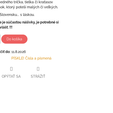
edného trička, tielka či kraťasov
sok, ktorý poteší malých či veľkých.
lovensku... s láskou.
ie je súčasťou nášivky, je potrebné si
lášť. !!!
Do košíka
iť do:
11.8.2026
PÍSKLE! Čísla a písmená
OPÝTAŤ SA
STRÁŽIŤ
ter