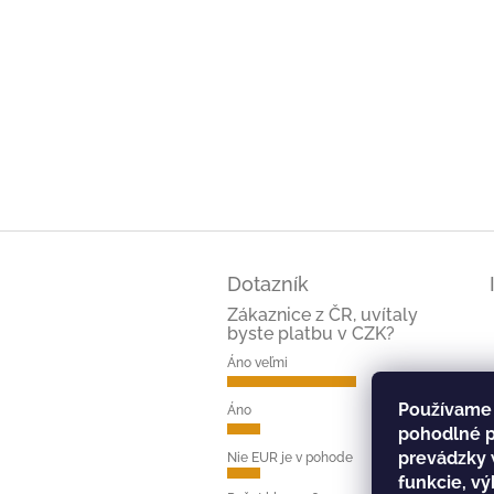
Z
á
Dotazník
p
ä
Zákaznice z ČR, uvítaly
byste platbu v CZK?
t
i
Áno veľmi
e
(66%)
Používame 
Áno
(17%)
pohodlné p
prevádzky 
Nie EUR je v pohode
(17%)
funkcie, vý