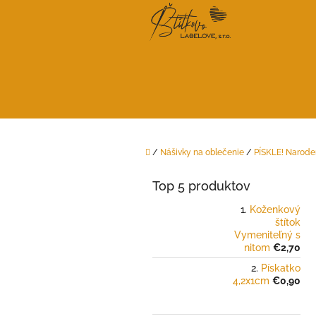
Prejsť
na
obsah
Domov
/
Nášivky na oblečenie
/
PÍSKLE! Narode
B
o
Top 5 produktov
č
n
Koženkový
štítok
ý
Vymeniteľný s
p
nitom
€2,70
a
Pískatko
n
4,2x1cm
€0,90
e
l