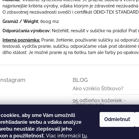
najprísnejšie kritéria výroby, vďaka ktorým je zdravotné nezávadná
O zdravotnej nezávadnosti svedčí i certifikát OEKO-TEX STANDARD
Gramáž / Weight
: 600g m2
Odporúčania výrobcov:
Nežehliť, nesušiť v sušičke na prádlo! Prať
Interná poznámka:
Pranie, žehlenie, používanie sušičky sú odporú
testovali, vydržia pranie, sušičku, odporúčame však prať obrátené n
dlho stálosť. Je možné pranie aj na 60tku, tam ale farby po opakov
Instagram
BLOG
Ako vzniklo Štítkovo?
95 odtieňov koženiek -
VZORKOVNÍK
cookies, aby sme Vám umožnili
Základné informácie o
Odmietnuť
rehliadanie webu a vďaka analýze
koženkových štítkoch
webu neustále zlepšovali jeho
Štítok s vlastným logom
kon a použiteľnosť.
Viac informácií
tu
.