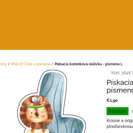
niny
/
PÍSKLE! Čísla a písmená
/
Pískacia koženková nášivka - písmeno L
Kód:
3848
|
Pískaci
písmen
€1,90
Jednotková
Skladom
cena:
Krásne a orig
plnofarebnou