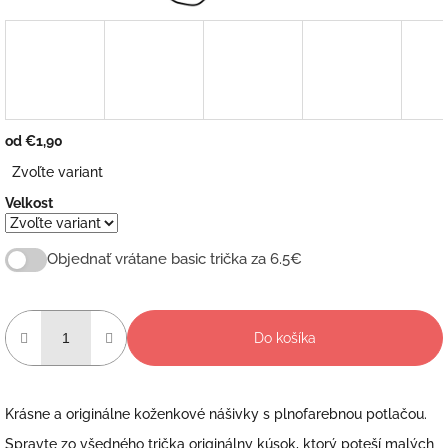
od
€1,90
Jednotková
Zvoľte variant
cena:
Velkost
Objednať vrátane basic trička za 6.5€
Do košíka
Krásne a originálne koženkové nášivky s plnofarebnou potlačou.
Spravte zo všedného trička originálny kúsok, ktorý poteší malých