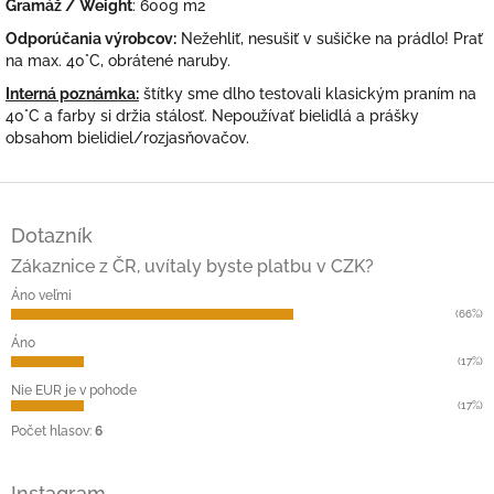
Gramáž / Weight
: 600g m2
Odporúčania výrobcov:
Nežehliť, nesušiť v sušičke na prádlo! Prať
na max. 40°C, obrátené naruby.
Interná poznámka:
štítky sme dlho testovali klasickým praním na
40°C a farby si držia stálosť. Nepoužívať bielidlá a prášky
obsahom bielidiel/rozjasňovačov.
Z
á
Dotazník
p
ä
Zákaznice z ČR, uvítaly byste platbu v CZK?
t
Áno veľmi
i
(66%)
e
Áno
(17%)
Nie EUR je v pohode
(17%)
Počet hlasov:
6
Instagram