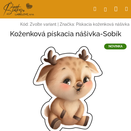
Prejsť
Nák
Hľadať
Prihlásen
na
obsah
koší
Kód:
Zvoľte variant
|
Značka:
Pískacia koženková nášivka
Koženková pískacia nášivka-Sobík
NOVINKA