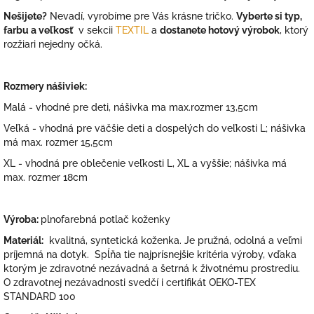
Nešijete?
Nevadí, vyrobíme pre Vás krásne tričko.
Vyberte si typ,
farbu a veľkosť
v sekcii
TEXTIL
a
dostanete hotový výrobok
, ktorý
rozžiari nejedny očká.
Rozmery nášiviek:
Malá - vhodné pre deti, nášivka ma max.rozmer 13,5cm
Veľká - vhodná pre väčšie deti a dospelých do veľkosti L; nášivka
má max. rozmer 15,5cm
XL - vhodná pre oblečenie veľkosti L, XL a vyššie; nášivka má
max. rozmer 18cm
Výroba:
plnofarebná potlač koženky
Materiál:
kvalitná, syntetická koženka. Je pružná, odolná a veľmi
príjemná na dotyk. Spĺňa tie najprísnejšie kritéria výroby, vďaka
ktorým je zdravotné nezávadná a šetrná k životnému prostrediu.
O zdravotnej nezávadnosti svedčí i certifikát OEKO-TEX
STANDARD 100