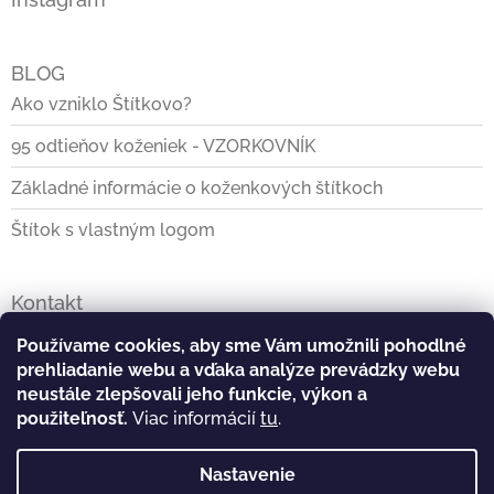
BLOG
Ako vzniklo Štítkovo?
95 odtieňov koženiek - VZORKOVNÍK
Základné informácie o koženkových štítkoch
Štítok s vlastným logom
Kontakt
info
@
stitkovo.sk
Používame cookies, aby sme Vám umožnili pohodlné
prehliadanie webu a vďaka analýze prevádzky webu
0903928140
neustále zlepšovali jeho funkcie, výkon a
použiteľnosť.
Viac informácií
tu
.
https://www.facebook.com/Stitkovo.sk
Nastavenie
stitkovo_tvoj_stitok