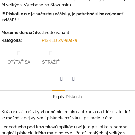
či veľkých. Vyrobené na Slovensku.
!!! Pískatko nie je súčasťou nášivky, je potrebné si ho objednať
zvlášť. !!!
Môžeme doručiť do:
Zvoľte variant
Kategória
:
PÍSKLE! Zvieratká
OPÝTAŤ SA
STRÁŽIŤ
Facebook
Twitter
Popis
Diskusia
Koženkové nášivky vhodné nielen ako aplikácia na tričko, ale tiež
je možné z nej vytvoriť pískaciu nášivku - pískacie tričko!
Jednoducho pod koženkovú aplikáciu všijete pískatko a bomba
originál pískacie tričko máte hotové. Poteší malých aj veľkých.