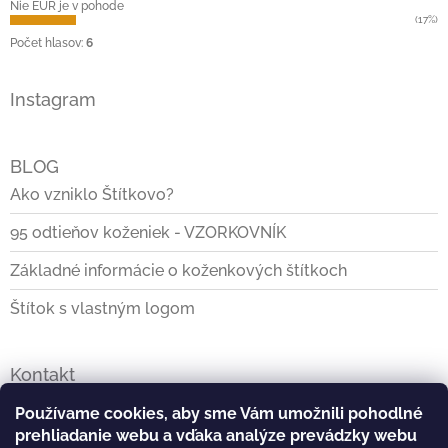
Nie EUR je v pohode
(17%)
Počet hlasov:
6
Instagram
BLOG
Ako vzniklo Štítkovo?
95 odtieňov koženiek - VZORKOVNÍK
Základné informácie o koženkových štítkoch
Štítok s vlastným logom
Kontakt
info
@
stitkovo.sk
Používame cookies, aby sme Vám umožnili pohodlné
prehliadanie webu a vďaka analýze prevádzky webu