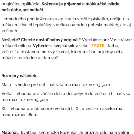
originálna aplikácia.
Koženka je príjemná a mäkkučká, nikde
neškriabe, ani netlačí.
Jednoducho pod koženkovú aplikáciu vložíte pískatko, obšijete a
tričko, mikina či tepláčiky s veľkou parádou potešia malých, ale aj
veľkých.
Nešijete? Chcete dostať hotový originál?
Vyrobíme pre Vás krásne
tričko či mikinu.
Vyberte si svoj kúsok
v sekcii
TEXTIL
, farbu,
veľkosť a dostanete hotový skvost, ktorý rozžiari nejedny oči a
môžete ho kľudne aj darovať.
Rozmery nášiviek:
Malá - vhodné pre deti, nášivka ma max.rozmer 13,5cm
Veľká - vhodná pre väčšie deti a dospelých do veľkosti L; nášivka
má max. rozmer 15,5cm
XL - vhodná pre oblečenie veľkosti L, XL a vyššie; nášivka má
max. rozmer 18cm
Materiál:
kvalitná, syntetická koženka. Je pružná, odolná a veľmi