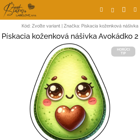
Prejsť
Nák
Hľadať
Prihlásen
na
obsah
koší
Kód:
Zvoľte variant
|
Značka:
Pískacia koženková nášivka
Pískacia koženková nášivka Avokádko 2
HORÚCI
TIP