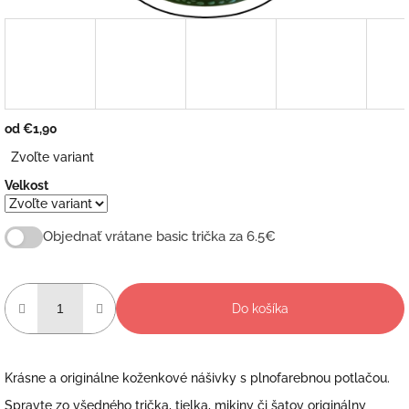
od
€1,90
Jednotková
Zvoľte variant
cena:
Velkost
Objednať vrátane basic trička za 6.5€
Do košíka
Krásne a originálne koženkové nášivky s plnofarebnou potlačou.
Spravte zo všedného trička, tielka, mikiny či šatov originálny