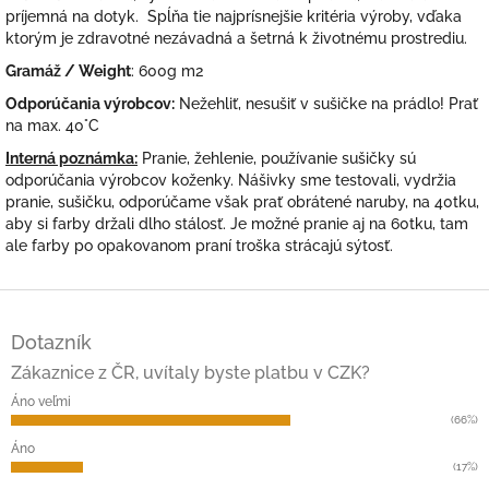
príjemná na dotyk. Spĺňa tie najprísnejšie kritéria výroby, vďaka
ktorým je zdravotné nezávadná a šetrná k životnému prostrediu.
Gramáž / Weight
: 600g m2
Odporúčania výrobcov:
Nežehliť, nesušiť v sušičke na prádlo! Prať
na max. 40°C
Interná poznámka:
Pranie, žehlenie, používanie sušičky sú
odporúčania výrobcov koženky. Nášivky sme testovali, vydržia
pranie, sušičku, odporúčame však prať obrátené naruby, na 40tku,
aby si farby držali dlho stálosť. Je možné pranie aj na 60tku, tam
ale farby po opakovanom praní troška strácajú sýtosť.
Z
á
Dotazník
p
ä
Zákaznice z ČR, uvítaly byste platbu v CZK?
t
Áno veľmi
i
(66%)
e
Áno
(17%)