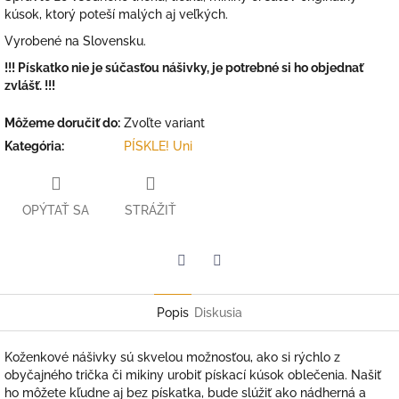
kúsok, ktorý poteší malých aj veľkých.
Vyrobené na Slovensku.
!!! Pískatko nie je súčasťou nášivky, je potrebné si ho objednať
zvlášť. !!!
Môžeme doručiť do:
Zvoľte variant
Kategória
:
PÍSKLE! Uni
OPÝTAŤ SA
STRÁŽIŤ
Facebook
Twitter
Popis
Diskusia
Koženkové nášivky sú skvelou možnosťou, ako si rýchlo z
obyčajného trička či mikiny urobiť pískací kúsok oblečenia. Našiť
ho môžete kľudne aj bez pískatka, bude slúžiť ako nádherná a