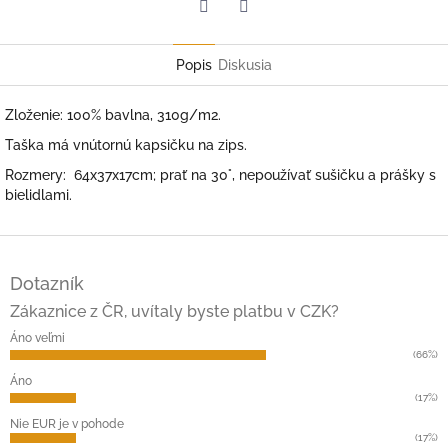
Facebook
Twitter
Popis
Diskusia
Zloženie: 100% bavlna, 310g/m2.
Taška má vnútornú kapsičku na zips.
Rozmery: 64x37x17cm; prať na 30°, nepoužívať sušičku a prášky s
bielidlami.
Z
á
Dotazník
p
ä
Zákaznice z ČR, uvítaly byste platbu v CZK?
t
Áno veľmi
i
(66%)
e
Áno
(17%)
Nie EUR je v pohode
(17%)