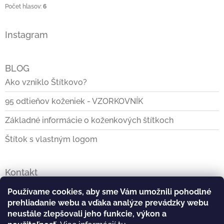
Počet hlasov:
6
Instagram
BLOG
Ako vzniklo Štítkovo?
95 odtieňov koženiek - VZORKOVNÍK
Základné informácie o koženkových štítkoch
Štítok s vlastným logom
Kontakt
info
@
stitkovo.sk
Používame cookies, aby sme Vám umožnili pohodlné
prehliadanie webu a vďaka analýze prevádzky webu
0903928140
neustále zlepšovali jeho funkcie, výkon a