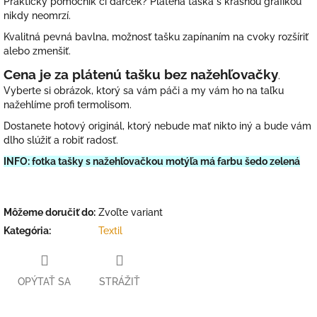
Praktický pomocník či darček? Plátená taška s krásnou grafikou
nikdy neomrzí.
Kvalitná pevná bavlna, možnosť tašku zapínaním na cvoky rozšíriť
alebo zmenšiť.
Cena je za plátenú tašku bez nažehľovačky
.
Vyberte si obrázok, ktorý sa vám páči a my vám ho na taľku
nažehlíme profi termolisom.
Dostanete hotový originál, ktorý nebude mať nikto iný a bude vám
dlho slúžiť a robiť radosť.
INFO: fotka tašky s nažehľovačkou motýľa má farbu šedo zelená
Môžeme doručiť do:
Zvoľte variant
Kategória
:
Textil
OPÝTAŤ SA
STRÁŽIŤ