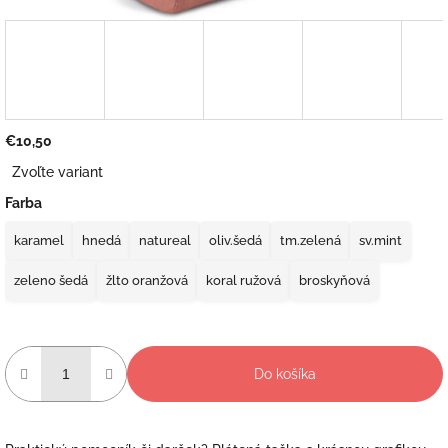
€10,50
Jednotková
Zvoľte variant
cena:
Farba
karamel
hnedá
natureal
oliv.šedá
tm.zelená
sv.mint
zeleno šedá
žlto oranžová
koral ružová
broskyňová
Do košíka