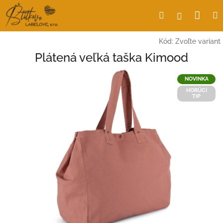
Prejsť
Nák
Hľadať
Prihlásen
na
obsah
koší
Kód:
Zvoľte variant
Plátená veľká taška Kimood
NOVINKA
HORÚCI
TIP