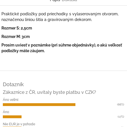
Praktické podložky pod priechodky s vylaserovaným otvorom,
naznačenou líniou šitia a gravírovaným dekorom.
Rozmer S: 2,5cm
Rozmer M: 3cm
Prosím uviesť v poznámke (pri súhrne objednávky), o akú veľkosť
podložky máte záujem.
Z
á
Dotazník
p
ä
Zákaznice z ČR, uvítaly byste platbu v CZK?
t
Áno veľmi
i
(66%)
e
Áno
(17%)
Nie EUR je v pohode