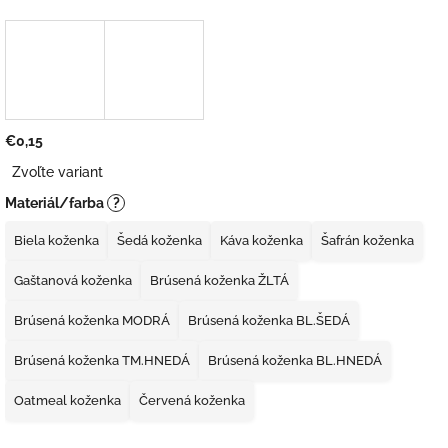
€0,15
Jednotková
Zvoľte variant
cena:
Materiál/farba
?
Biela koženka
Šedá koženka
Káva koženka
Šafrán koženka
Gaštanová koženka
Brúsená koženka ŽLTÁ
Brúsená koženka MODRÁ
Brúsená koženka BL.ŠEDÁ
Brúsená koženka TM.HNEDÁ
Brúsená koženka BL.HNEDÁ
Oatmeal koženka
Červená koženka