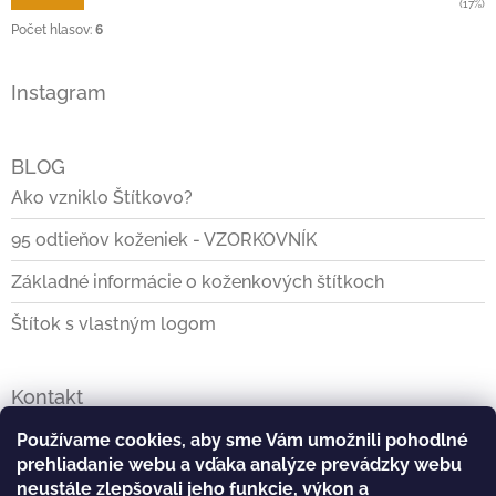
(17%)
Počet hlasov:
6
Instagram
BLOG
Ako vzniklo Štítkovo?
95 odtieňov koženiek - VZORKOVNÍK
Základné informácie o koženkových štítkoch
Štítok s vlastným logom
Kontakt
info
@
stitkovo.sk
Používame cookies, aby sme Vám umožnili pohodlné
prehliadanie webu a vďaka analýze prevádzky webu
0903928140
neustále zlepšovali jeho funkcie, výkon a