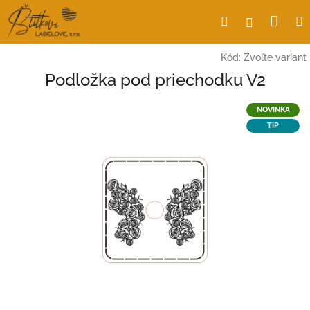
Prejsť
Nák
Hľadať
Prihlásen
na
obsah
koší
Kód:
Zvoľte variant
Podložka pod priechodku V2
NOVINKA
TIP