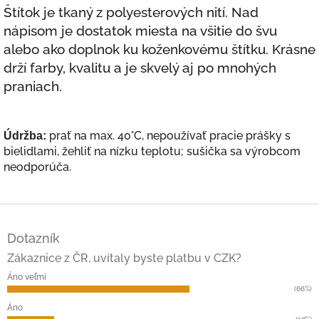
Štítok je tkaný z polyesterových nití. Nad
nápisom je dostatok miesta na všitie do švu
alebo ako doplnok ku koženkovému štítku.
Krásne
drží farby, kvalitu a je skvelý aj po mnohých
praniach.
prať na max. 40°C, nepoužívať pracie prášky s
Údržba:
bielidlami, žehliť na nízku teplotu; sušička sa výrobcom
neodporúča.
Z
á
Dotazník
p
ä
Zákaznice z ČR, uvítaly byste platbu v CZK?
t
Áno veľmi
i
(66%)
e
Áno