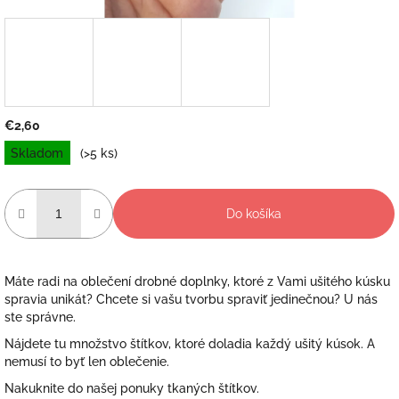
€2,60
Jednotková
Skladom
(>5 ks)
cena:
Do košíka
Máte radi na oblečení drobné doplnky, ktoré z Vami ušitého kúsku
spravia unikát? Chcete si vašu tvorbu spraviť jedinečnou? U nás
ste správne.
Nájdete tu množstvo štítkov, ktoré doladia každý ušitý kúsok. A
nemusí to byť len oblečenie.
Nakuknite do našej ponuky tkaných štítkov.