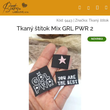
Prejsť
Nák
Hľadať
Prihlásen
na
obsah
koší
Kód:
9443
|
Značka:
Tkaný štítok
Tkaný štítok Mix GRL PWR 2
NOVINKA