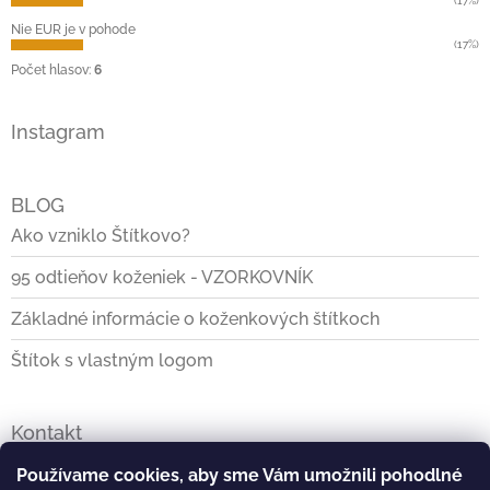
(17%)
Nie EUR je v pohode
(17%)
Počet hlasov:
6
Instagram
BLOG
Ako vzniklo Štítkovo?
95 odtieňov koženiek - VZORKOVNÍK
Základné informácie o koženkových štítkoch
Štítok s vlastným logom
Kontakt
info
@
stitkovo.sk
Používame cookies, aby sme Vám umožnili pohodlné