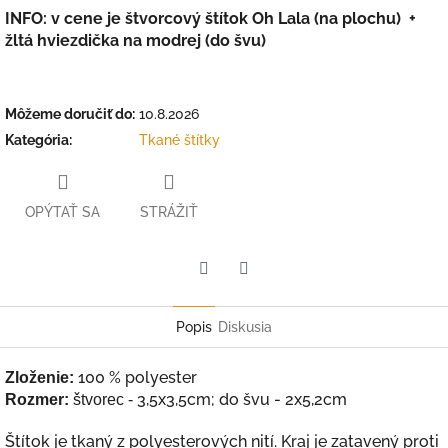
INFO: v cene je štvorcový štítok Oh Lala (na plochu) +
žltá hviezdička na modrej (do švu)
Môžeme doručiť do:
10.8.2026
Kategória
:
Tkané štítky
OPÝTAŤ SA
STRÁŽIŤ
Facebook
Twitter
Popis
Diskusia
100 % polyester
Zloženie:
3,5x3,5cm; do švu - 2x5,2cm
Rozmer:
štvorec -
Štítok je tkaný z polyesterových nití. Kraj je zatavený proti