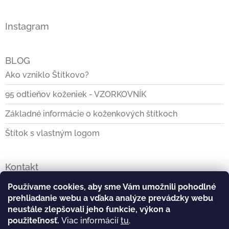
Instagram
BLOG
Ako vzniklo Štítkovo?
95 odtieňov koženiek - VZORKOVNÍK
Základné informácie o koženkových štítkoch
Štítok s vlastným logom
Kontakt
info
@
stitkovo.sk
Používame cookies, aby sme Vám umožnili pohodlné
prehliadanie webu a vďaka analýze prevádzky webu
0903928140
neustále zlepšovali jeho funkcie, výkon a
použiteľnosť.
Viac informácií
tu
.
https://www.facebook.com/Stitkovo.sk