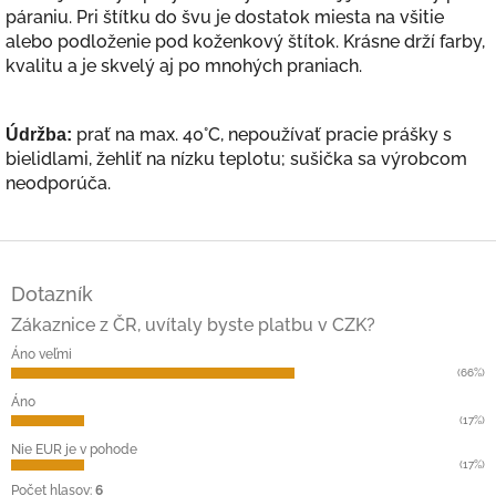
páraniu. Pri štítku do švu je dostatok miesta na všitie
alebo podloženie pod koženkový štítok.
Krásne drží farby,
kvalitu a je skvelý aj po mnohých praniach.
prať na max. 40°C, nepoužívať pracie prášky s
Údržba:
bielidlami, žehliť na nízku teplotu; sušička sa výrobcom
neodporúča.
Z
á
Dotazník
p
ä
Zákaznice z ČR, uvítaly byste platbu v CZK?
t
Áno veľmi
i
(66%)
e
Áno
(17%)
Nie EUR je v pohode
(17%)
Počet hlasov:
6