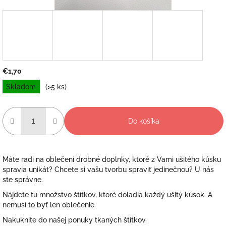
€1,70
Jednotková
Skladom
(>5 ks)
cena:
Do košíka
Máte radi na oblečení drobné doplnky, ktoré z Vami ušitého kúsku
spravia unikát? Chcete si vašu tvorbu spraviť jedinečnou? U nás
ste správne.
Nájdete tu množstvo štítkov, ktoré doladia každý ušitý kúsok. A
nemusí to byť len oblečenie.
Nakuknite do našej ponuky tkaných štítkov.