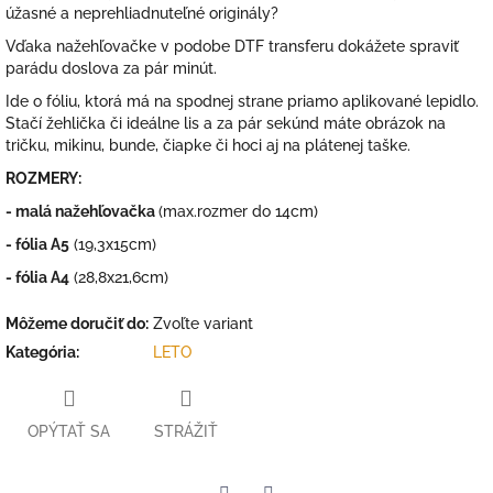
úžasné a neprehliadnuteľné originály?
Vďaka nažehľovačke v podobe DTF transferu dokážete spraviť
parádu doslova za pár minút.
Ide o fóliu, ktorá má na spodnej strane priamo aplikované lepidlo.
Stačí žehlička či ideálne lis a za pár sekúnd máte obrázok na
tričku, mikinu, bunde, čiapke či hoci aj na plátenej taške.
ROZMERY:
- malá nažehľovačka
(max.rozmer do 14cm)
- fólia A5
(19,3x15cm)
- fólia A4
(28,8x21,6cm)
Môžeme doručiť do:
Zvoľte variant
Kategória
:
LETO
OPÝTAŤ SA
STRÁŽIŤ