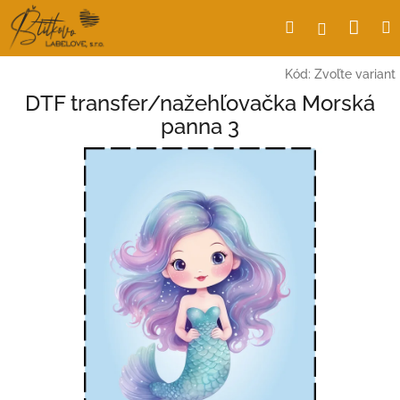
Prejsť
Nák
Hľadať
Prihlásen
na
obsah
koší
Kód:
Zvoľte variant
DTF transfer/nažehľovačka Morská
panna 3