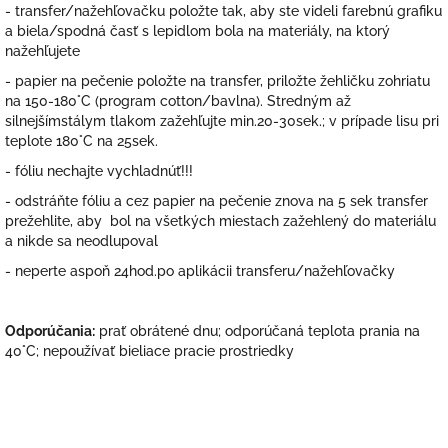
- transfer/nažehľovačku položte tak, aby ste videli farebnú grafiku
a biela/spodná časť s lepidlom bola na materiály, na ktorý
nažehľujete
- papier na pečenie položte na transfer, priložte žehličku zohriatu
na 150-180°C (program cotton/bavlna). Stredným až
silnejšímstálym tlakom zažehľujte min.20-30sek.; v prípade lisu pri
teplote 180°C na 25sek.
- fóliu nechajte vychladnúť!!!
- odstráňte fóliu a cez papier na pečenie znova na 5 sek transfer
prežehlite, aby bol na všetkých miestach zažehlený do materiálu
a nikde sa neodlupoval
- neperte aspoň 24hod.po aplikácii transferu/nažehľovačky
Odporúčania:
prať obrátené dnu; odporúčaná teplota prania na
40°C; nepoužívať bieliace pracie prostriedky