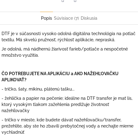
Facebook
Twitter
Popis
Súvisiace (7)
Diskusia
DTF je v súčasnosti vysoko odolná digitálna technológia na potlač
textilu. Má skvelú pružnosť, rýchlosť aplikácie, nepraská.
Je odolná, má nádhernú žiarivosť farieb/potlače a nespočetné
množstvo využitia.
ČO POTREBUJETE NA APLIKÁCIU a AKO NAŽEHĽOVAČKU
APLIKOVAŤ?
- tričko, šaty, mikinu, plátenú tašku...
- žehlička a papier na pečenie; ideálne na DTF transfer je mať lis,
ktorý vysokým tlakom zažehlenia predlžuje životnosť
nažehľovačky
- tričko v mieste, kde budete dávať nažehľovačku/transfer,
prežehlite, aby ste ho zbavili prebytočnej vody a nechajte mierne
vychladnúť