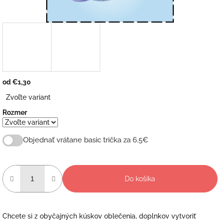
od
€1,30
Jednotková
Zvoľte variant
cena:
Rozmer
Objednať vrátane basic trička za 6.5€
Do košíka
Chcete si z obyčajných kúskov oblečenia, doplnkov vytvoriť