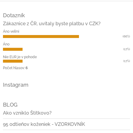
Z
á
Dotazník
p
ä
Zákaznice z ČR, uvítaly byste platbu v CZK?
t
Áno veľmi
i
(66%)
e
Áno
(17%)
Nie EUR je v pohode
(17%)
Počet hlasov:
6
Instagram
BLOG
Ako vzniklo Štítkovo?
95 odtieňov koženiek - VZORKOVNÍK