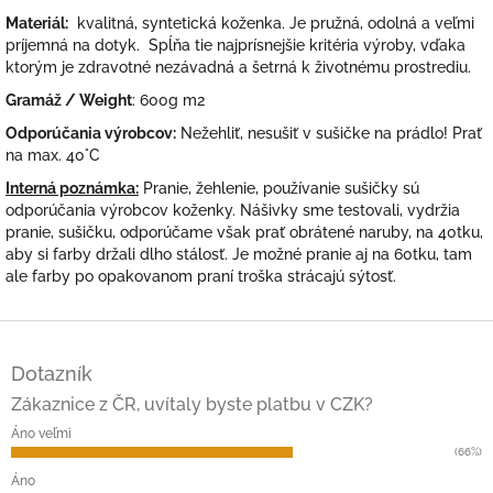
Materiál:
kvalitná, syntetická koženka. Je pružná, odolná a veľmi
príjemná na dotyk. Spĺňa tie najprísnejšie kritéria výroby, vďaka
ktorým je zdravotné nezávadná a šetrná k životnému prostrediu.
Gramáž / Weight
: 600g m2
Odporúčania výrobcov:
Nežehliť, nesušiť v sušičke na prádlo! Prať
na max. 40°C
Interná poznámka:
Pranie, žehlenie, používanie sušičky sú
odporúčania výrobcov koženky. Nášivky sme testovali, vydržia
pranie, sušičku, odporúčame však prať obrátené naruby, na 40tku,
aby si farby držali dlho stálosť. Je možné pranie aj na 60tku, tam
ale farby po opakovanom praní troška strácajú sýtosť.
Z
á
Dotazník
p
ä
Zákaznice z ČR, uvítaly byste platbu v CZK?
t
Áno veľmi
i
(66%)
e
Áno