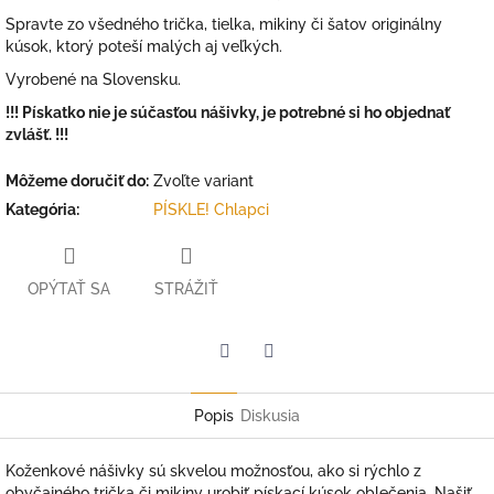
Spravte zo všedného trička, tielka, mikiny či šatov originálny
kúsok, ktorý poteší malých aj veľkých.
Vyrobené na Slovensku.
!!! Pískatko nie je súčasťou nášivky, je potrebné si ho objednať
zvlášť. !!!
Môžeme doručiť do:
Zvoľte variant
Kategória
:
PÍSKLE! Chlapci
OPÝTAŤ SA
STRÁŽIŤ
Facebook
Twitter
Popis
Diskusia
Koženkové nášivky sú skvelou možnosťou, ako si rýchlo z
obyčajného trička či mikiny urobiť pískací kúsok oblečenia. Našiť