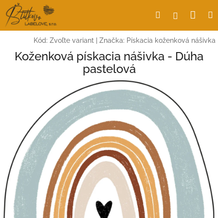
Prejsť
Nák
Hľadať
Prihlásen
na
obsah
koší
Kód:
Zvoľte variant
|
Značka:
Pískacia koženková nášivka
Koženková pískacia nášivka - Dúha
pastelová