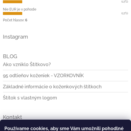
(17%)
Nie EUR je v pohode
(17%)
Počet hlasov:
6
Instagram
BLOG
Ako vzniklo Štítkovo?
95 odtieňov koženiek - VZORKOVNÍK
Základné informácie o koženkových štítkoch
Štítok s vlastným logom
Kontakt
info
@
stitkovo.sk
Používame cookies, aby sme Vám umožnili pohodlné