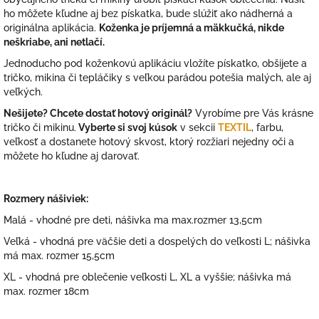
ho môžete kľudne aj bez pískatka, bude slúžiť ako nádherná a
originálna aplikácia.
Koženka je príjemná a mäkkučká, nikde
neškriabe, ani netlačí.
Jednoducho pod koženkovú aplikáciu vložíte pískatko, obšijete a
tričko, mikina či tepláčiky s veľkou parádou potešia malých, ale aj
veľkých.
Nešijete? Chcete dostať hotový originál?
Vyrobíme pre Vás krásne
tričko či mikinu.
Vyberte si svoj kúsok
v sekcii
TEXTIL
, farbu,
veľkosť a dostanete hotový skvost, ktorý rozžiari nejedny oči a
môžete ho kľudne aj darovať.
Rozmery nášiviek:
Malá - vhodné pre deti, nášivka ma max.rozmer 13,5cm
Veľká - vhodná pre väčšie deti a dospelých do veľkosti L; nášivka
má max. rozmer 15,5cm
XL - vhodná pre oblečenie veľkosti L, XL a vyššie; nášivka má
max. rozmer 18cm