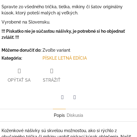
Spravte zo všedného trička, tielka, mikiny či šatov originálny
kúsok, ktorý poteší malých aj veľkých.
Vyrobené na Slovensku.
!!! Pískatko nie je súčasťou nášivky, je potrebné si ho objednať
zvlášť. !!!
Môžeme doručiť do:
Zvoľte variant
Kategória
:
PÍSKLE LETNÁ EDÍCIA
OPÝTAŤ SA
STRÁŽIŤ
Facebook
Twitter
Popis
Diskusia
Koženkové nášivky sú skvelou možnosťou, ako si rýchlo z
obyčajného trička či mikiny urobiť pískací kúsok oblečenia. Našiť