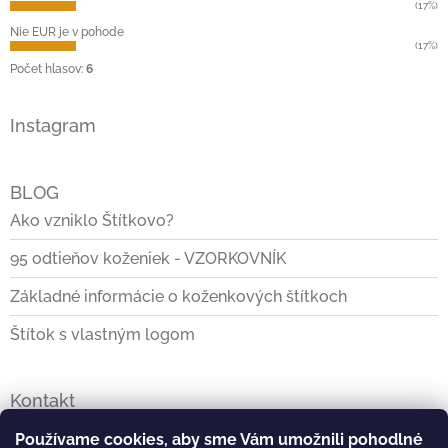
(17%)
Nie EUR je v pohode
(17%)
Počet hlasov:
6
Instagram
BLOG
Ako vzniklo Štítkovo?
95 odtieňov koženiek - VZORKOVNÍK
Základné informácie o koženkových štítkoch
Štítok s vlastným logom
Kontakt
info
@
stitkovo.sk
Používame cookies, aby sme Vám umožnili pohodlné