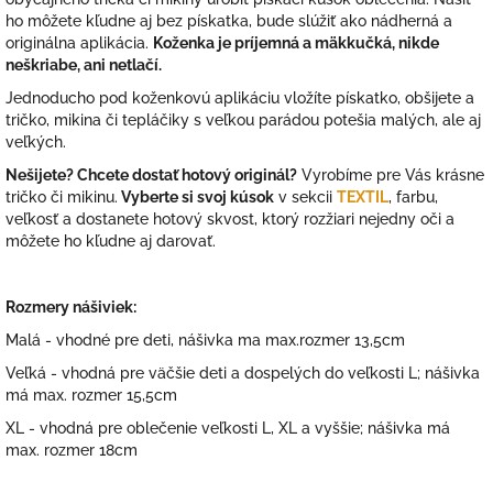
ho môžete kľudne aj bez pískatka, bude slúžiť ako nádherná a
originálna aplikácia.
Koženka je príjemná a mäkkučká, nikde
neškriabe, ani netlačí.
Jednoducho pod koženkovú aplikáciu vložíte pískatko, obšijete a
tričko, mikina či tepláčiky s veľkou parádou potešia malých, ale aj
veľkých.
Nešijete? Chcete dostať hotový originál?
Vyrobíme pre Vás krásne
tričko či mikinu.
Vyberte si svoj kúsok
v sekcii
TEXTIL
, farbu,
veľkosť a dostanete hotový skvost, ktorý rozžiari nejedny oči a
môžete ho kľudne aj darovať.
Rozmery nášiviek:
Malá - vhodné pre deti, nášivka ma max.rozmer 13,5cm
Veľká - vhodná pre väčšie deti a dospelých do veľkosti L; nášivka
má max. rozmer 15,5cm
XL - vhodná pre oblečenie veľkosti L, XL a vyššie; nášivka má
max. rozmer 18cm