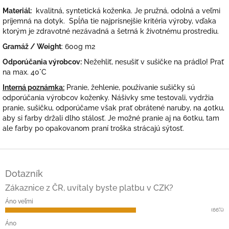
Materiál:
kvalitná, syntetická koženka. Je pružná, odolná a veľmi
príjemná na dotyk. Spĺňa tie najprísnejšie kritéria výroby, vďaka
ktorým je zdravotné nezávadná a šetrná k životnému prostrediu.
Gramáž / Weight
: 600g m2
Odporúčania výrobcov:
Nežehliť, nesušiť v sušičke na prádlo! Prať
na max. 40°C
Interná poznámka:
Pranie, žehlenie, používanie sušičky sú
odporúčania výrobcov koženky. Nášivky sme testovali, vydržia
pranie, sušičku, odporúčame však prať obrátené naruby, na 40tku,
aby si farby držali dlho stálosť. Je možné pranie aj na 60tku, tam
ale farby po opakovanom praní troška strácajú sýtosť.
Z
á
Dotazník
p
ä
Zákaznice z ČR, uvítaly byste platbu v CZK?
t
Áno veľmi
i
(66%)
e
Áno