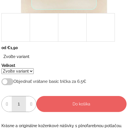
od
€1,90
Jednotková
Zvoľte variant
cena:
Velkost
Objednať vrátane basic trička za 6.5€
Do košíka
Krásne a originálne koženkové nášivky s plnofarebnou potlačou.