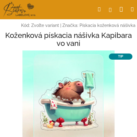
Prejsť
Nák
Hľadať
Prihlásen
na
obsah
koší
Kód:
Zvoľte variant
|
Značka:
Pískacia koženková nášivka
Koženková pískacia nášivka Kapibara
vo vani
TIP