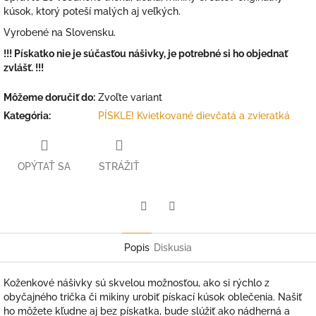
kúsok, ktorý poteší malých aj veľkých.
Vyrobené na Slovensku.
!!! Pískatko nie je súčasťou nášivky, je potrebné si ho objednať
zvlášť. !!!
Môžeme doručiť do:
Zvoľte variant
Kategória
:
PÍSKLE! Kvietkované dievčatá a zvieratká
OPÝTAŤ SA
STRÁŽIŤ
Facebook
Twitter
Popis
Diskusia
Koženkové nášivky sú skvelou možnosťou, ako si rýchlo z
obyčajného trička či mikiny urobiť pískací kúsok oblečenia. Našiť
ho môžete kľudne aj bez pískatka, bude slúžiť ako nádherná a