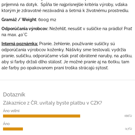
príjemná na dotyk. Spĺňa tie najprísnejšie kritéria výroby, vďaka
ktorým je zdravotné nezávadná a šetrná k životnému prostrediu.
Gramáž / Weight
: 600g m2
Odporúčania výrobcov:
Nežehliť, nesušiť v sušičke na prádlo! Prať
na max. 40°C
Interná poznámka:
Pranie, žehlenie, používanie sušičky sú
odporúčania výrobcov koženky. Nášivky sme testovali, vydržia
pranie, sušičku, odporúčame však prať obrátené naruby, na 40tku,
aby si farby držali dlho stálosť. Je možné pranie aj na 60tku, tam
ale farby po opakovanom praní troška strácajú sýtosť.
Z
á
Dotazník
p
ä
Zákaznice z ČR, uvítaly byste platbu v CZK?
t
Áno veľmi
i
(66%)
e
Áno
(17%)