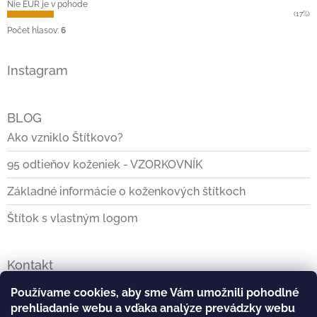
Nie EUR je v pohode
(17%)
Počet hlasov:
6
Instagram
BLOG
Ako vzniklo Štítkovo?
95 odtieňov koženiek - VZORKOVNÍK
Základné informácie o koženkových štítkoch
Štítok s vlastným logom
Kontakt
info
@
stitkovo.sk
Používame cookies, aby sme Vám umožnili pohodlné
prehliadanie webu a vďaka analýze prevádzky webu