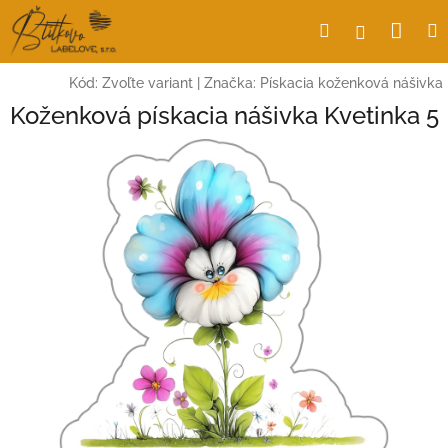
Prejsť
Nák
Hľadať
Prihlásen
na
obsah
koší
Kód:
Zvoľte variant
|
Značka:
Pískacia koženková nášivka
Koženková pískacia nášivka Kvetinka 5