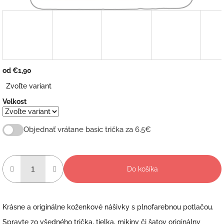
od
€1,90
Jednotková
Zvoľte variant
cena:
Velkost
Objednať vrátane basic trička za 6.5€
Do košíka
Krásne a originálne koženkové nášivky s plnofarebnou potlačou.
Spravte zo všedného trička, tielka, mikiny či šatov originálny