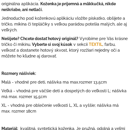
originálna aplikácia.
Koženka je príjemná a mäkkučká, nikde
neškriabe, ani netlačí.
Jednoducho pod koženkovú aplikáciu vložíte pískatko, obšijete a
tričko, mikina či tepláčiky s veľkou parádou potešia malých, ale aj
veľkých.
Nešijete? Chcete dostať hotový originál?
Vyrobíme pre Vás krásne
tričko či mikinu.
Vyberte si svoj kúsok
v sekcii
TEXTIL
, farbu,
veľkosť a dostanete hotový skvost, ktorý rozžiari nejedny oči a
môžete ho kľudne aj darovať.
Rozmery nášiviek:
Malá - vhodné pre deti, nášivka ma max.rozmer 13,5cm
Veľká - vhodná pre väčšie deti a dospelých do veľkosti L; nášivka
má max. rozmer 15,5cm
XL - vhodná pre oblečenie veľkosti L, XL a vyššie; nášivka má
max. rozmer 18cm
Materiál:
kvalitná, syntetická koženka. Je pružná, odolná a veľmi