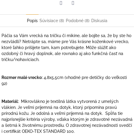
Facebook
Twitter
Popis
Súvisiace (8)
Podobné (8)
Diskusia
Páčia sa Vám vrecká na tričku či mikine, ale bojíte sa, že by ste ho
nezvládli? Netrápte sa, máme pre Vás krásne koženkové vrecko,
ktoré ľahko prišijete tam, kam potrebujete. Môže slúžiť ako
ozdobný či hravý doplnok, ale rovnako aj ako funkčná časť na
tričku/nohaviciach.
Rozmer malé vrecko:
4,8x5,5cm (vhodné pre detičky do veľkosti
92)
Materiál:
Mikrovlákno je textilná látka vytvorená z umelých
vlákien. Je veľmi príjemná na dotyk, ktorý pripomína pravú
prírodnú kožu.
Je odolná a veľmi príjemná na dotyk. Spĺňa tie
najprísnejšie kritéria výroby, vďaka ktorým je zdravotné nezávadná
a šetrná k životnému prostrediu. O zdravotnej nezávadnosti svedčí
i certifikát OEKO-TEX STANDARD 100.