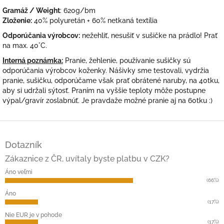
Gramáž / Weight
: 620g/bm
Zloženie:
40% polyuretán + 60% netkaná textília
Odporúčania výrobcov:
nežehliť, nesušiť v sušičke na prádlo! Prať
na max. 40°C.
Interná poznámka:
Pranie, žehlenie, používanie sušičky sú
odporúčania výrobcov koženky. Nášivky sme testovali, vydržia
pranie, sušičku, odporúčame však prať obrátené naruby, na 40tku,
aby si udržali sýtosť. Praním na vyššie teploty môže postupne
výpal/gravír zoslabnúť. Je pravdaže možné pranie aj na 60tku :)
Z
á
Dotazník
p
ä
Zákaznice z ČR, uvítaly byste platbu v CZK?
t
Áno veľmi
i
(66%)
e
Áno
(17%)
Nie EUR je v pohode
(17%)