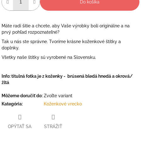
Do košíka
Máte radi šitie a chcete, aby Vaše výrobky boli originálne a na
prvý pohľad rozpoznateľné?
Tak u nás ste správne. Tvoríme krásne koženkové štítky a
doplnky.
Všetky naše štítky sú vyrobené na Slovensku.
Info: titulná fotka je z koženky - brúsená bledá hnedá a okrová/
žltá
Môžeme doručiť do:
Zvoľte variant
Kategória
:
Koženkové vrecko
OPÝTAŤ SA
STRÁŽIŤ