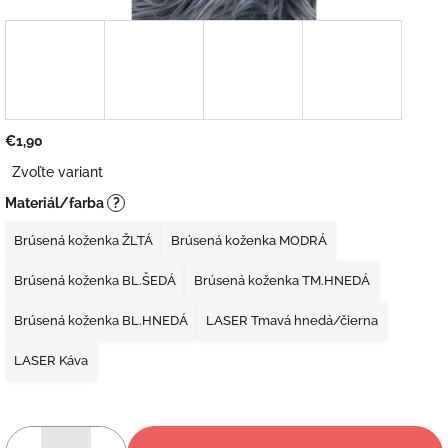
€1,90
Jednotková
Zvoľte variant
cena:
Materiál/farba
?
Brúsená koženka ŽLTÁ
Brúsená koženka MODRÁ
Brúsená koženka BL.ŠEDÁ
Brúsená koženka TM.HNEDÁ
Brúsená koženka BL.HNEDÁ
LASER Tmavá hnedá/čierna
LASER Káva