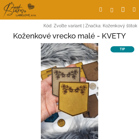
Prejsť
Nák
Hľadať
Prihlásen
na
obsah
koší
Kód:
Zvoľte variant
|
Značka:
Koženkový štítok
Koženkové vrecko malé - KVETY
TIP