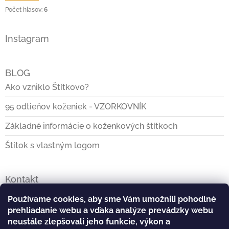
Počet hlasov:
6
Instagram
BLOG
Ako vzniklo Štítkovo?
95 odtieňov koženiek - VZORKOVNÍK
Základné informácie o koženkových štítkoch
Štítok s vlastným logom
Kontakt
info
@
stitkovo.sk
Používame cookies, aby sme Vám umožnili pohodlné
prehliadanie webu a vďaka analýze prevádzky webu
0903928140
neustále zlepšovali jeho funkcie, výkon a