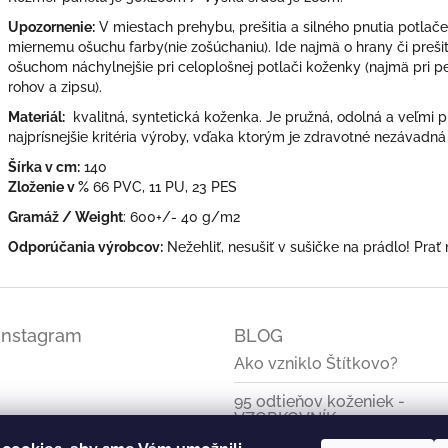
Upozornenie:
V miestach prehybu, prešitia a silného pnutia potlač
miernemu ošuchu farby(nie zošúchaniu). Ide najmä o hrany či prešit
ošuchom náchylnejšie pri celoplošnej potlači koženky (najmä pri
rohov a zipsu).
Materiál:
kvalitná, syntetická koženka. Je pružná, odolná a veľmi p
najprísnejšie kritéria výroby, vďaka ktorým je zdravotné nezávadná
Šírka v cm:
140
Zloženie v %
66 PVC, 11 PU, 23 PES
Gramáž / Weight
: 600+/- 40 g/m2
Odporúčania výrobcov:
Nežehliť, nesušiť v sušičke na prádlo! Prať
Instagram
BLOG
Ako vzniklo Štítkovo?
95 odtieňov koženiek -
VZORKOVNÍK