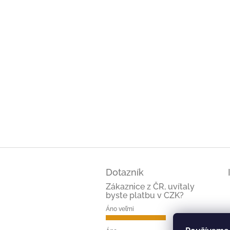
Z
á
Dotazník
p
ä
Zákaznice z ČR, uvítaly
byste platbu v CZK?
t
i
Áno veľmi
e
(66%)