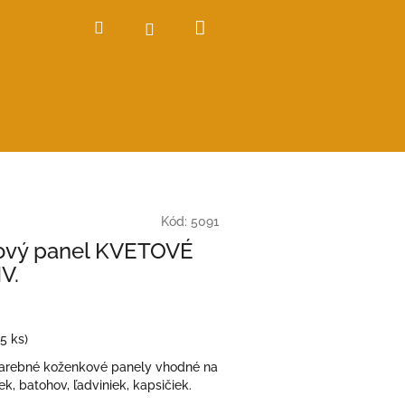
Nákupný
Hľadať
Prihlásenie
košík
Kód:
5091
ový panel KVETOVÉ
V.
(5 ks)
arebné koženkové panely vhodné na
ek, batohov, ľadviniek, kapsičiek.