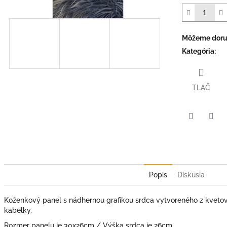
Môžeme doruč
Kategória
:
TLAČ
Facebook
Twit
Popis
Diskusia
Koženkový panel s nádhernou grafikou srdca vytvoreného z kvetov
kabelky.
Rozmer panelu je 30x26cm / Výška srdca je 26cm.