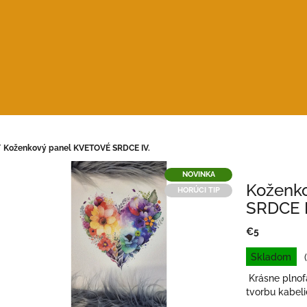
/
Koženkový panel KVETOVÉ SRDCE IV.
NOVINKA
Koženk
HORÚCI TIP
SRDCE I
€5
Jednotková
Skladom
cena:
Krásne plnof
tvorbu kabeli