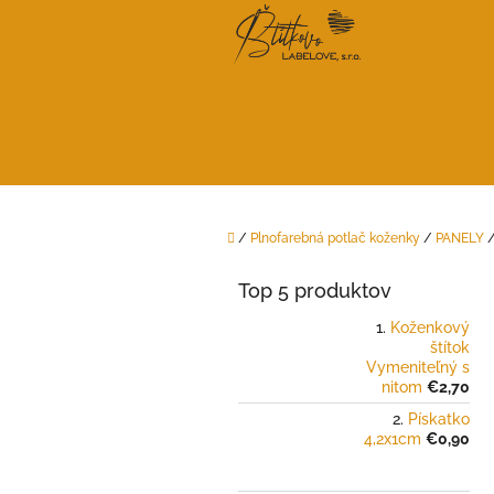
Prejsť
na
obsah
Domov
/
Plnofarebná potlač koženky
/
PANELY
B
o
Top 5 produktov
č
n
Koženkový
štítok
ý
Vymeniteľný s
p
nitom
€2,70
a
Pískatko
n
4,2x1cm
€0,90
e
l