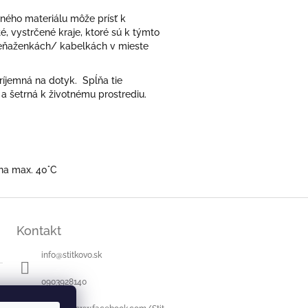
eného materiálu môže prísť k
é, vystrčené kraje, ktoré sú k týmto
 peňaženkách/ kabelkách v mieste
ríjemná na dotyk. Spĺňa tie
 a šetrná k životnému prostrediu.
 na max. 40°C
Kontakt
info
@
stitkovo.sk
0903928140