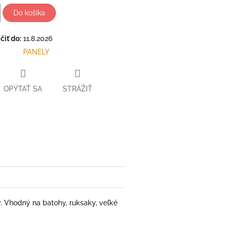
Do košíka
iť do:
11.8.2026
PANELY
OPÝTAŤ SA
STRÁŽIŤ
ter
. Vhodný na batohy, ruksaky, veľké