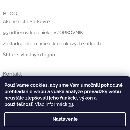
BLOG
Ako vzniklo Štítkovo?
95 odtieňov koženiek - VZORKOVNÍK
Základné informácie o koženkových štítkoch
Štítok s vlastným logom
Kontakt
info
@
stitkovo.sk
Používame cookies, aby sme Vám umožnili pohodlné
prehliadanie webu a vďaka analýze prevádzky webu
0903928140
neustále zlepšovali jeho funkcie, výkon a
použiteľnosť.
Viac informácií
tu
.
https://www.facebook.com/Stitkovo.sk
Nastavenie
stitkovo_tvoj_stitok