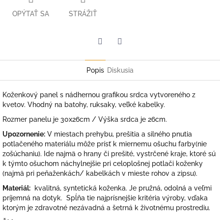
OPÝTAŤ SA
STRÁŽIŤ
Facebook
Twitter
Popis
Diskusia
Koženkový panel s nádhernou grafikou srdca vytvoreného z
kvetov. Vhodný na batohy, ruksaky, veľké kabelky.
Rozmer panelu je 30x26cm / Výška srdca je 26cm.
Upozornenie:
V miestach prehybu, prešitia a silného pnutia
potlačeného materiálu môže prísť k miernemu ošuchu farby(nie
zošúchaniu). Ide najmä o hrany či prešité, vystrčené kraje, ktoré sú
k týmto ošuchom náchylnejšie pri celoplošnej potlači koženky
(najmä pri peňaženkách/ kabelkách v mieste rohov a zipsu).
Materiál:
kvalitná, syntetická koženka. Je pružná, odolná a veľmi
príjemná na dotyk. Spĺňa tie najprísnejšie kritéria výroby, vďaka
ktorým je zdravotné nezávadná a šetrná k životnému prostrediu.