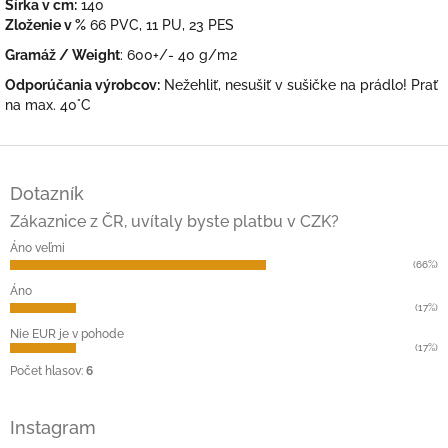
Šírka v cm:
140
Zloženie v %
66 PVC, 11 PU, 23 PES
Gramáž / Weight
: 600+/- 40 g/m2
Odporúčania výrobcov:
Nežehliť, nesušiť v sušičke na prádlo! Prať
na max. 40°C
Z
á
Dotazník
p
ä
Zákaznice z ČR, uvítaly byste platbu v CZK?
t
Áno veľmi
i
(66%)
e
Áno
(17%)
Nie EUR je v pohode
(17%)
Počet hlasov:
6
Instagram