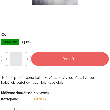
€5
Jednotková
Skladom
(4 ks)
cena:
Do košíka
Krásne plnofarebné koženkové panely vhodné na tvorbu
kabeliek, batohov, ľadviniek, kapsičiek.
Môžeme doručiť do:
10.8.2026
Kategória
:
PANELY