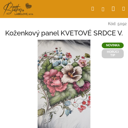
Prejsť
Nák
Hľadať
Prihlásen
na
obsah
koší
Kód:
5092
Koženkový panel KVETOVÉ SRDCE V.
NOVINKA
HORÚCI
TIP